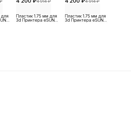
4 200 ₽
4 200 ₽
 ₽
4 914 ₽
4 914 ₽
 для
Пластик 1.75 мм для
Пластик 1.75 мм для
SUN
3d Принтера eSUN
3d Принтера eSUN
рный
eLastic 1 кг. Синий
eLastic 1 кг.
Натуральный