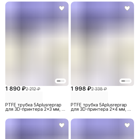
1 890 ₽
1 998 ₽
2 212 ₽
2 338 ₽
PTFE трубка 5Aplusreprap
PTFE трубка 5Aplusreprap
для 3D-принтера 2x3 мм, 3
для 3D-принтера 2x4 мм, 2
м Белая
м Белая