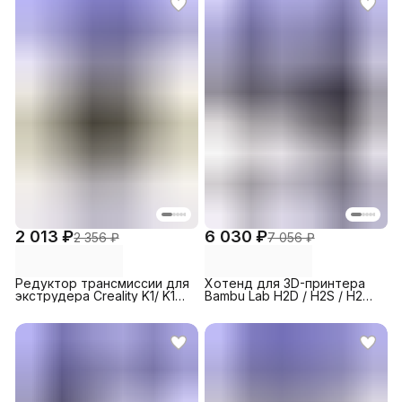
2 013 ₽
6 030 ₽
2 356 ₽
7 056 ₽
Редуктор трансмиссии для
Хотенд для 3D-принтера
экструдера Creality K1/ K1C/
Bambu Lab H2D / H2S / H2C,
K1 Max
High Flow, 0.4 мм (1 шт.)