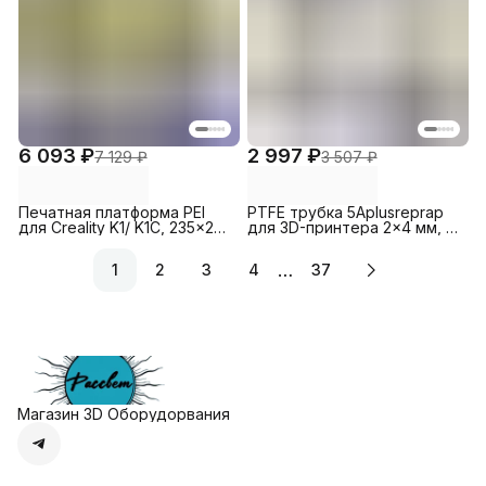
6 093 ₽
2 997 ₽
7 129 ₽
3 507 ₽
Печатная платформа PEI
PTFE трубка 5Aplusreprap
для Creality K1/ K1C, 235x235
для 3D-принтера 2x4 мм, 3
мм (с магнитным
м Черная
основанием)
…
1
2
3
4
37
Магазин 3D Оборудорвания