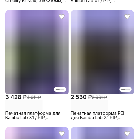
Creality K1 Max, 315x310мм,
Bambu Lab X1 / P1P,
PEO+PEI
257х257мм, PEI+PEY
3 428 ₽
2 530 ₽
4 011 ₽
2 961 ₽
Печатная платформа для
Печатная платформа PEI
Bambu Lab X1 / P1P,
для Bambu Lab X1 P1P,
257х257мм, PET+PEO
257х257мм, черная