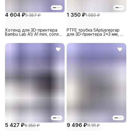
4 604 ₽
1 350 ₽
5 387 ₽
1 580 ₽
Хотенд для 3D-принтера
PTFE трубка 5Aplusreprap
Bambu Lab A1/ A1 mini, сопло
для 3D-принтера 2x3 мм, 2
из закаленной стали, 0.4 мм
м Белая
5 427 ₽
9 496 ₽
6 350 ₽
11 111 ₽