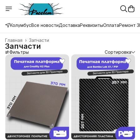
Колумбус
Все новости
Доставка
Реквизиты
Оплата
Ремонт 3
Главная
›
Запчасти
Запчасти
Фильтры
Сортировка