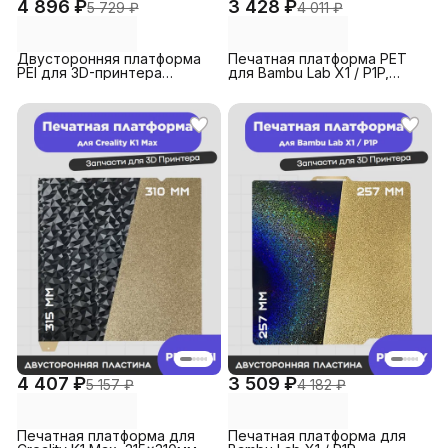
4 896 ₽
3 428 ₽
5 729 ₽
4 011 ₽
Двусторонняя платформа
Печатная платформа PET
PEI для 3D-принтера
для Bambu Lab X1 / P1P,
Creality K2 Plus, 370х370мм
257х257мм
4 407 ₽
3 509 ₽
5 157 ₽
4 182 ₽
Печатная платформа для
Печатная платформа для