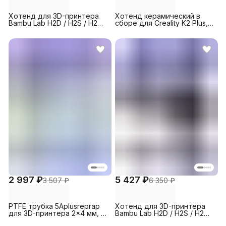
Хотенд для 3D-принтера
Хотенд керамический в
Bambu Lab H2D / H2S / H2C,
сборе для Creality K2 Plus,
Standard, 0.4 мм (1 шт.)
сопло из закаленной стали
2 997 ₽
5 427 ₽
3 507 ₽
6 350 ₽
PTFE трубка 5Aplusreprap
Хотенд для 3D-принтера
для 3D-принтера 2x4 мм, 3
Bambu Lab H2D / H2S / H2C,
м Синяя
Standard, 0.8 мм (1 шт.)