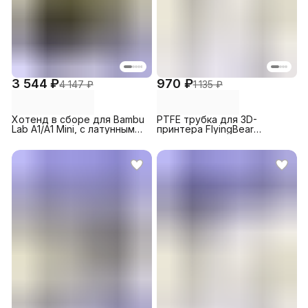
3 544 ₽
970 ₽
4 147 ₽
1 135 ₽
Хотенд в сборе для Bambu
PTFE трубка для 3D-
Lab A1/A1 Mini, c латунным
принтера FlyingBear
радиатором, 0.4 мм
S1/Reborn 3, 2x4 мм, 580 мм