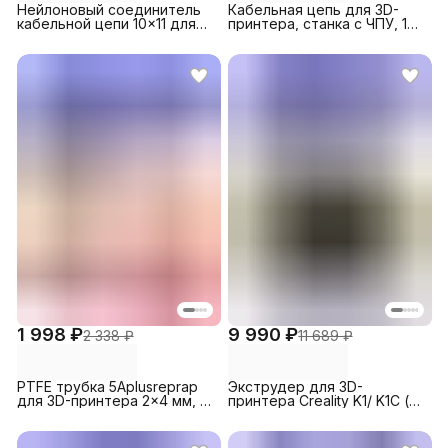
Нейлоновый соединитель
Кабельная цепь для 3D-
кабельной цепи 10x11 для
принтера, станка с ЧПУ, 1
3D-принтеров и станков с
м, 15x15 мм
ЧПУ
1 998 ₽
9 990 ₽
2 338 ₽
11 689 ₽
PTFE трубка 5Aplusreprap
Экструдер для 3D-
для 3D-принтера 2x4 мм, 2
принтера Creality K1/ K1C (с
м Красная
экструзионным
двигателем)