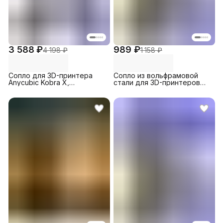
3 588 ₽
989 ₽
4 198 ₽
1 158 ₽
Сопло для 3D-принтера
Сопло из вольфрамовой
Anycubic Kobra X,
стали для 3D-принтеров
биметаллическое 0.4 мм (1
Creality Ender 3 Neo / 3 Max
шт)
Neo, 0.8 (1 шт.)