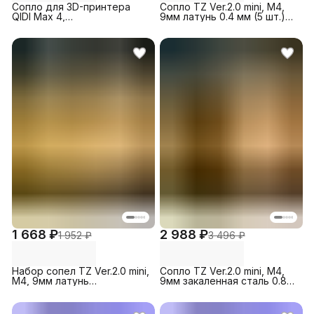
Сопло для 3D-принтера
Сопло TZ Ver.2.0 mini, M4,
QIDI Max 4,
9мм латунь 0.4 мм (5 шт.)
биметаллическое 0.4 мм (1
для 3D-принтера Bambu
шт)
Lab A1/A1
mini/P2S/H2D/H2C/H2S
1 668 ₽
2 988 ₽
1 952 ₽
3 496 ₽
Набор сопел TZ Ver.2.0 mini,
Сопло TZ Ver.2.0 mini, M4,
M4, 9мм латунь
9мм закаленная сталь 0.8
0.2/0.4/0.6/0.8 мм (4 шт.)
мм (5 шт.) для 3D-принтера
для 3D-принтера Bambu
Bambu Lab A1/A1
Lab A1/A1
mini/P2S/H2D/H2C/H2S