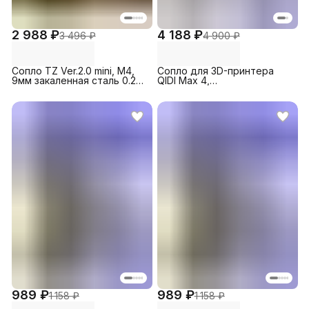
2 988 ₽
4 188 ₽
3 496 ₽
4 900 ₽
Сопло TZ Ver.2.0 mini, M4,
Сопло для 3D-принтера
9мм закаленная сталь 0.2
QIDI Max 4,
мм (5 шт.) для 3D-принтера
биметаллическое 0.8 мм (1
Bambu Lab A1/A1
шт)
mini/P2S/H2D/H2C/H2S
989 ₽
989 ₽
1 158 ₽
1 158 ₽