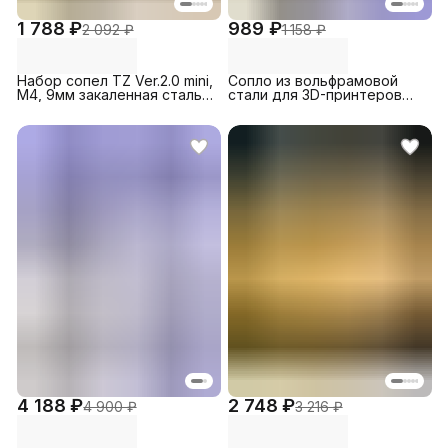
1 788 ₽
989 ₽
2 092 ₽
1 158 ₽
Набор сопел TZ Ver.2.0 mini,
Сопло из вольфрамовой
M4, 9мм закаленная сталь
стали для 3D-принтеров
0.2/0.4/0.6/0.8 мм (4 шт.)
Creality Ender 3 Neo / 3 Max
для 3D-принтера Bambu
Neo, 0.4 (1 шт.)
Lab A1/A1
mini/P2S/H2D/H2C/H2S
4 188 ₽
2 748 ₽
4 900 ₽
3 216 ₽