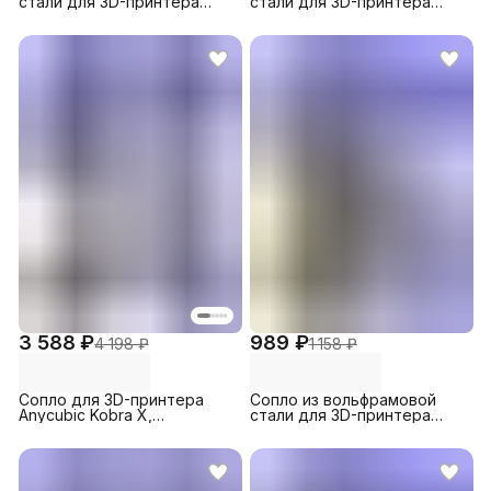
стали для 3D-принтера
стали для 3D-принтера
MK8, 0.8 мм (1шт.)
MK8, 0.4 мм (1шт.)
3 588 ₽
989 ₽
4 198 ₽
1 158 ₽
Сопло для 3D-принтера
Сопло из вольфрамовой
Anycubic Kobra X,
стали для 3D-принтера
биметаллическое 0.6 мм (1
MK8, 0.2 мм (1шт.)
шт)