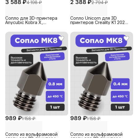
3 588 ₽
2 388 ₽
4 198 ₽
2 794 ₽
Сопло для 3D-принтера
Сопло Unicorn для 3D
Anycubic Kobra X,
принтеров Creality K1 2024/
биметаллическое 0.8 мм (1
K1 Max 2024/ K1C/ K1 SE/
шт)
Ender 3 V3,
никелированный
наконечник, 0.4 мм
989 ₽
989 ₽
1 158 ₽
1 158 ₽
Сопло из вольфрамовой
Сопло из вольфрамовой