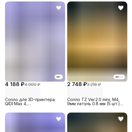
Lab A1/A1
/ 3 V2, 0.2 (1 шт.)
mini/P2S/H2D/H2C/H2S
4 188 ₽
2 748 ₽
4 900 ₽
3 216 ₽
Сопло для 3D-принтера
Сопло TZ Ver.2.0 mini, M4,
QIDI Max 4,
9мм латунь 0.8 мм (5 шт.)
биметаллическое 0.6 мм (1
для 3D-принтера Bambu
шт)
Lab A1/A1
mini/P2S/H2D/H2C/H2S