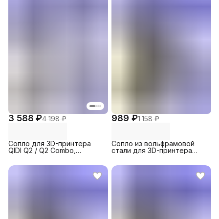
3 588 ₽
989 ₽
4 198 ₽
1 158 ₽
Сопло для 3D-принтера
Сопло из вольфрамовой
QIDI Q2 / Q2 Combo,
стали для 3D-принтера
биметаллическое 0.8 мм (1
MK8, 1.0 мм (1шт.)
шт)