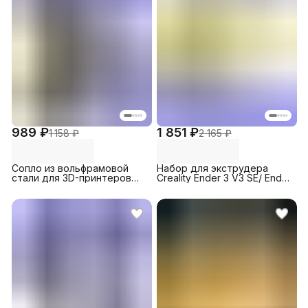
989 ₽
1 851 ₽
1 158 ₽
2 165 ₽
Сопло из вольфрамовой
Набор для экструдера
стали для 3D-принтеров
Creality Ender 3 V3 SE/ Ender
Creality Ender 3 S1 / 3 S1 Pro
5 S1/ Ender 7
/ 3 V2, 0.8 (1 шт.)