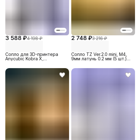
3 588 ₽
2 748 ₽
4 198 ₽
3 216 ₽
Сопло для 3D-принтера
Сопло TZ Ver.2.0 mini, M4,
Anycubic Kobra X,
9мм латунь 0.2 мм (5 шт.)
биметаллическое 0.25 мм (1
для 3D-принтера Bambu
шт)
Lab A1/A1
mini/P2S/H2D/H2C/H2S