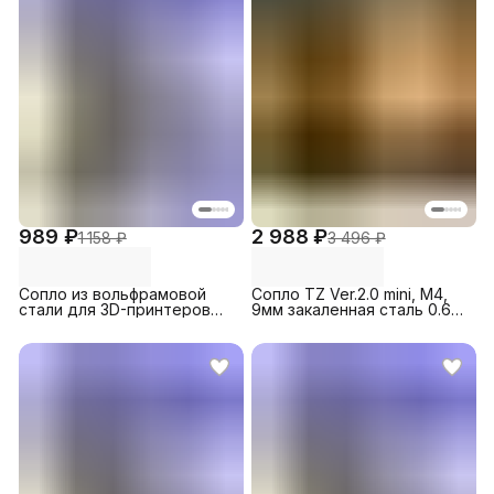
989 ₽
2 988 ₽
1 158 ₽
3 496 ₽
Сопло из вольфрамовой
Сопло TZ Ver.2.0 mini, M4,
стали для 3D-принтеров
9мм закаленная сталь 0.6
Creality Ender 3 S1 / 3 S1 Pro
мм (5 шт.) для 3D-принтера
/ 3 V2, 1.0 (1 шт.)
Bambu Lab A1/A1
mini/P2S/H2D/H2C/H2S