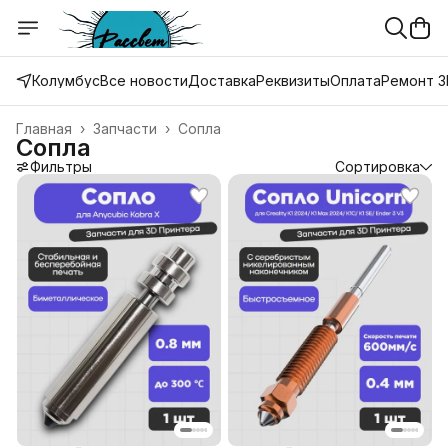
Колумбус
Все новости
Доставка
Реквизиты
Оплата
Ремонт 3
Главная
›
Запчасти
›
Сопла
Сопла
Фильтры
Сортировка