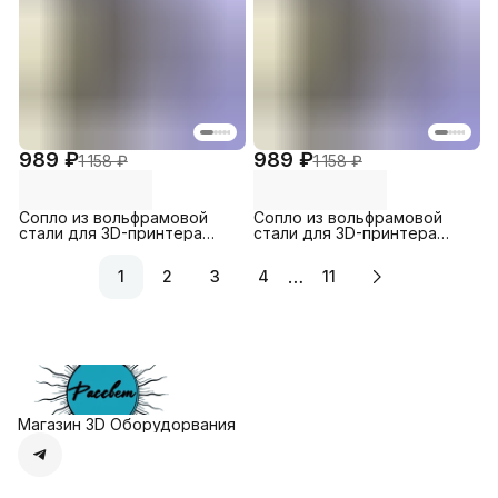
989 ₽
989 ₽
1 158 ₽
1 158 ₽
Сопло из вольфрамовой
Сопло из вольфрамовой
стали для 3D-принтера
стали для 3D-принтера
Creality Ender 3 / 3 Pro /
Creality Ender 3 / 3 Pro /
CR10 / CR10S, 1.0 мм (1шт.)
CR10 / CR10S, 0.8 мм (1шт.)
…
1
2
3
4
11
Магазин 3D Оборудорвания