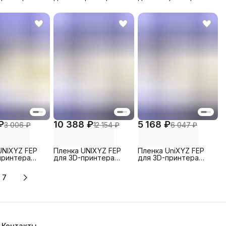
ars Pro,
Elegoo Mars Pro,
Anycubic Photon
mm (1 шт)
200x140mm (5 шт)
Mono X2, 260x200mm
(1 шт)
₽
10 388 ₽
5 168 ₽
3 006 ₽
12 154 ₽
6 047 ₽
UNIXYZ FEP
Пленка UNIXYZ FEP
Пленка UniXYZ FEP
принтера
для 3D-принтера
для 3D-принтера
Halot-Ray,
Elegoo Juipter/SE,
Anycubic Photon M3,
mm (1 шт)
380x260mm (5 шт)
235x160mm (5 шт)
7
Контакты