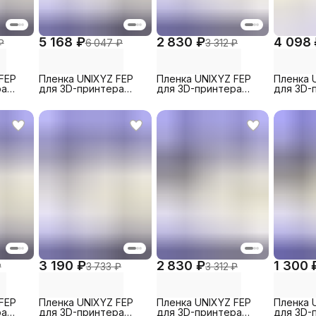
5 168 ₽
2 830 ₽
4 098
₽
6 047 ₽
3 312 ₽
FEP
Пленка UNIXYZ FEP
Пленка UNIXYZ FEP
Пленка 
ра
для 3D-принтера
для 3D-принтера
для 3D-
ro 4K,
Phrozen Sonic Mini 8K
Anycubic Photon
Elegoo Sa
т)
S, 235x160mm (5 шт)
Mono M7, 290x210mm
16K, 290
(1 шт)
шт)
3 190 ₽
2 830 ₽
1 300 
₽
3 733 ₽
3 312 ₽
FEP
Пленка UNIXYZ FEP
Пленка UNIXYZ FEP
Пленка 
ра
для 3D-принтера
для 3D-принтера
для 3D-