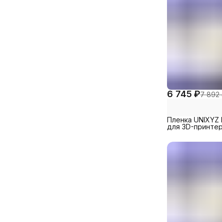
6 745 ₽
7 892
Пленка UNIXYZ 
для 3D-принте
Creality Halot-Lit
260x200mm (5 