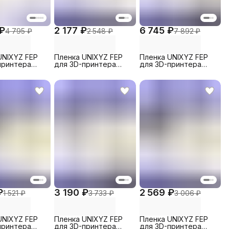
 ₽
2 177 ₽
6 745 ₽
4 795 ₽
2 548 ₽
7 892 ₽
UNIXYZ FEP
Пленка UNIXYZ FEP
Пленка UNIXYZ FEP
принтера
для 3D-принтера
для 3D-принтера
turn 4 ultra
Elegoo Mars 5,
Phrozen Sonic Mighty
x210mm (2
235x160mm (1 шт)
12K, 260x200mm (5
шт)
₽
3 190 ₽
2 569 ₽
1 521 ₽
3 733 ₽
3 006 ₽
UNIXYZ FEP
Пленка UNIXYZ FEP
Пленка UNIXYZ FEP
принтера
для 3D-принтера
для 3D-принтера