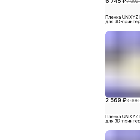
6 745 ₽
7 892
Пленка UNIXYZ 
для 3D-принте
Phrozen Make X
260x200mm (5 
2 569 ₽
3 006
Пленка UNIXYZ 
для 3D-принте
Anycubic Photo
Mono X 6Ks,
260x200mm (1 ш