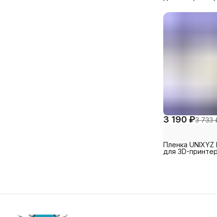
Elegoo Saturn 4 
12K, 290x210mm
шт)
3 190 ₽
3 733 
Пленка UNIXYZ 
для 3D-принте
Anycubic Photo
Mono SE, 200x
(5 шт)