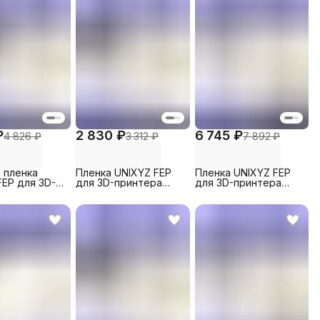
₽
2 830 ₽
6 745 ₽
4 826 ₽
3 312 ₽
7 892 ₽
 пленка
Пленка UNIXYZ FEP
Пленка UNIXYZ FEP
FEP для 3D-
для 3D-принтера
для 3D-принтера
а Anycubic
Creality CT-005 Pro
Phrozen Sonic XL 4K,
M3 Max,
2023, 290x210mm (1
260x200mm (5 шт)
mm (1 шт)
шт)