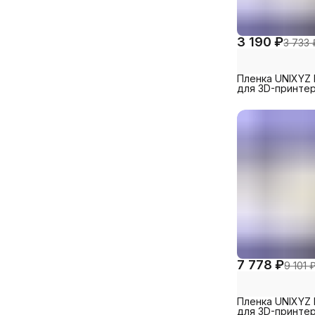
3 190 ₽
3 733 
Пленка UNIXYZ 
для 3D-принте
Elegoo Mars 3 P
200x140mm (5 ш
7 778 ₽
9 101 
Пленка UNIXYZ 
для 3D-принте