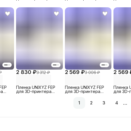
Ultra
Phrozen Sonic Mini
Creality Halot-Mage
Elegoo M
 (5
4K, 200x140mm (5
Pro, 290x210mm (1
200x140
шт)
шт)
2 830 ₽
2 569 ₽
2 569 
₽
3 312 ₽
3 006 ₽
FEP
Пленка UNIXYZ FEP
Пленка UNIXYZ FEP
Пленка 
ра
для 3D-принтера
для 3D-принтера
для 3D-
n
Creality Halot-Mage S,
Anycubic Photon
Creality 
140mm
290x210mm (1 шт)
Mono X 6K,
260x200
…
1
2
3
4
260x200mm (1 шт)