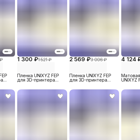
1 300 ₽
2 569 ₽
4 124 
 ₽
1 521 ₽
3 006 ₽
FEP
Пленка UNIXYZ FEP
Пленка UNIXYZ FEP
Матовая
ра
для 3D-принтера
для 3D-принтера
UNIXYZ 
e,
Elegoo Mars,
Phrozen Shuffle XL,
принтер
шт)
200x140mm (1 шт)
260x200mm (1 шт)
Photon 
390x263