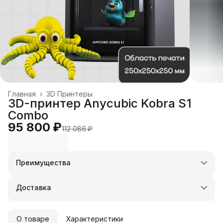
Главная
›
3D Принтеры
3D-принтер Anycubic Kobra S1
Combo
95 800 ₽
112 086 ₽
Преимущества
Оплата частями в Сплит
Доставка в пункты выдачи или до двери
Доставка
Удобный возврат
О товаре
Характеристики