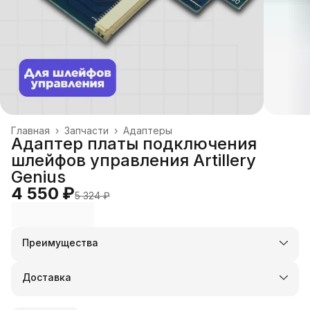
Главная
›
Запчасти
›
Адаптеры
Адаптер платы подключения
шлейфов управления Artillery
Genius
4 550 ₽
5 324 ₽
Преимущества
Оплата частями в Сплит
Доставка в пункты выдачи или до двери
Доставка
Удобный возврат