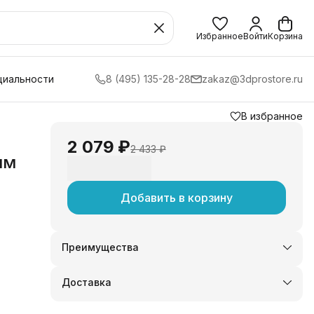
Избранное
Войти
Корзина
циальности
8 (495) 135-28-28
zakaz@3dprostore.ru
В избранное
2 079 ₽
2 433 ₽
мм
Добавить в корзину
Преимущества
Оплата частями в Сплит
Доставка в пункты выдачи или до двери
Доставка
Удобный возврат