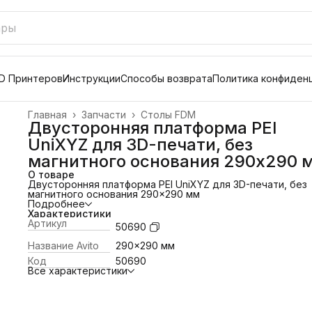
D Принтеров
Инструкции
Способы возврата
Политика конфиден
Главная
›
Запчасти
›
Столы FDM
Двусторонняя платформа PEI
UniXYZ для 3D-печати, без
магнитного основания 290x290 
О товаре
Двусторонняя платформа PEI UniXYZ для 3D-печати, без
магнитного основания 290x290 мм
Подробнее
Характеристики
Артикул
50690
Название Avito
290x290 мм
Код
50690
Все характеристики