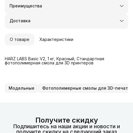
Преимущества
Оплата частями в Сплит
Доставка в пункты выдачи или до двери
Доставка
Удобный возврат
О товаре
Характеристики
HARZ LABS Basic V2, 1 кг, Красный, Стандартная
фотополимерная смола для 3D принтеров
Модельные
Фотополимерные смолы для 3D-печати
Получите скидку
Подпишитесь на наши акции и новости и
получите скидку на следующий заказ