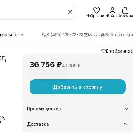
Избранное
Войти
Корзина
циальности
8 (495) 135-28-28
zakaz@3dprostore.ru
В избранное
г,
36 756 ₽
43 005 ₽
Добавить в корзину
Преимущества
Оплата частями в Сплит
ro,
Доставка в пункты выдачи или до двери
я
Доставка
Удобный возврат