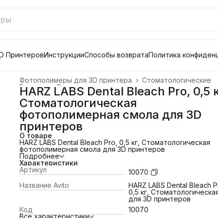
D Принтеров
Инструкции
Способы возврата
Политика конфиден
Фотополимеры для 3D принтера
›
Стоматологические
Главная
›
Расходные материалы
›
HARZ LABS Dental Bleach Pro, 0,5 к
Стоматологическая
фотополимерная смола для 3D
принтеров
О товаре
HARZ LABS Dental Bleach Pro, 0,5 кг, Стоматологическая
фотополимерная смола для 3D принтеров
Подробнее
Характеристики
Артикул
10070
Название Avito
HARZ LABS Dental Bleach P
0,5 кг, Стоматологическа
для 3D принтеров
Код
10070
Все характеристики