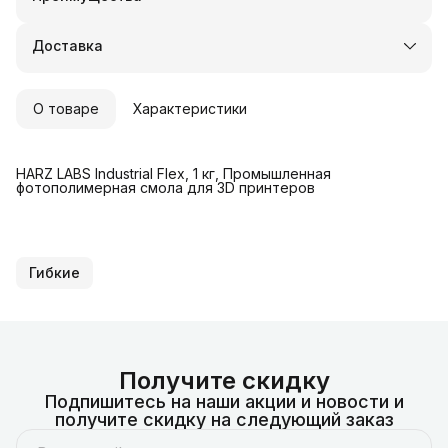
Оплата частями в Сплит
Доставка в пункты выдачи или до двери
Доставка
Удобный возврат
О товаре
Характеристики
HARZ LABS Industrial Flex, 1 кг, Промышленная
фотополимерная смола для 3D принтеров
Гибкие
Получите скидку
Подпишитесь на наши акции и новости и
получите скидку на следующий заказ