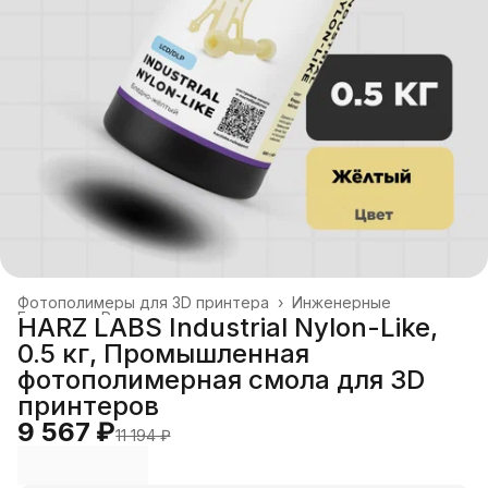
Фотополимеры для 3D принтера
›
Инженерные
Главная
›
Расходные материалы
›
HARZ LABS Industrial Nylon-Like,
0.5 кг, Промышленная
фотополимерная смола для 3D
принтеров
9 567 ₽
11 194 ₽