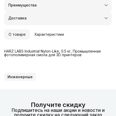
Преимущества
Оплата частями в Сплит
Доставка в пункты выдачи или до двери
Доставка
Удобный возврат
О товаре
Характеристики
HARZ LABS Industrial Nylon-Like, 0.5 кг, Промышленная
фотополимерная смола для 3D принтеров
Инженерные
Получите скидку
Подпишитесь на наши акции и новости и
получите скидку на следующий заказ