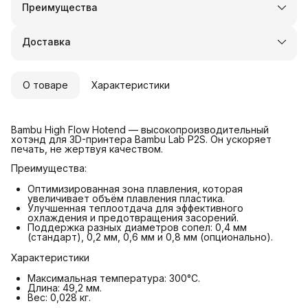
Преимущества
Оплата частями в Сплит
Доставка в пункты выдачи или до двери
Доставка
Удобный возврат
О товаре
Характеристики
Bambu High Flow Hotend — высокопроизводительный
хотэнд для 3D-принтера Bambu Lab P2S. Он ускоряет
печать, не жертвуя качеством.
Преимущества:
Оптимизированная зона плавления, которая
увеличивает объём плавления пластика.
Улучшенная теплоотдача для эффективного
охлаждения и предотвращения засорений.
Поддержка разных диаметров сопел: 0,4 мм
(стандарт), 0,2 мм, 0,6 мм и 0,8 мм (опционально).
Характеристики
Максимальная температура: 300°C.
Длина: 49,2 мм.
Вес: 0,028 кг.