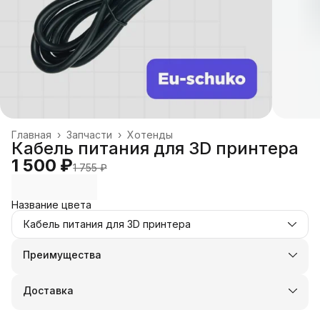
Главная
›
Запчасти
›
Хотенды
Кабель питания для 3D принтера
1 500 ₽
1 755 ₽
Название цвета
Кабель питания для 3D принтера
Преимущества
Оплата частями в Сплит
Доставка в пункты выдачи или до двери
Доставка
Удобный возврат