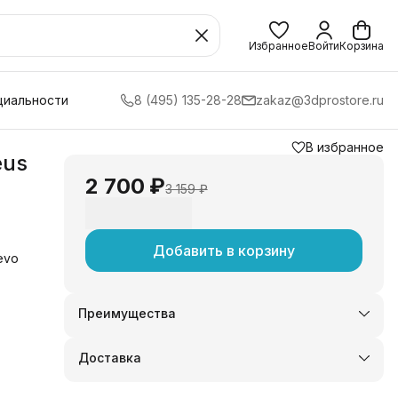
Избранное
Войти
Корзина
циальности
8 (495) 135-28-28
zakaz@3dprostore.ru
В избранное
eus
2 700 ₽
3 159 ₽
Добавить в корзину
evo
Преимущества
Оплата частями в Сплит
Доставка в пункты выдачи или до двери
Доставка
Удобный возврат