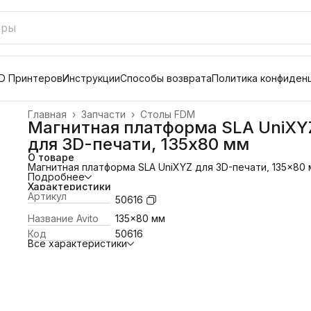
D Принтеров
Инструкции
Способы возврата
Политика конфиден
Главная
›
Запчасти
›
Столы FDM
Магнитная платформа SLA UniXY
для 3D-печати, 135x80 мм
О товаре
Магнитная платформа SLA UniXYZ для 3D-печати, 135x80
Подробнее
Характеристики
Артикул
50616
Название Avito
135x80 мм
Код
50616
Все характеристики