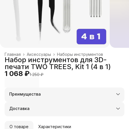
Главная
›
Аксессуары
›
Наборы инструментов
Набор инструментов для 3D-
печати TWO TREES, Kit 1 (4 в 1)
1 068 ₽
1 250 ₽
Преимущества
Оплата частями в Сплит
Доставка в пункты выдачи или до двери
Доставка
Удобный возврат
О товаре
Характеристики