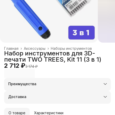
Главная
›
Аксессуары
›
Наборы инструментов
Набор инструментов для 3D-
печати TWO TREES, Kit 11 (3 в 1)
2 712 ₽
3 174 ₽
Преимущества
Оплата частями в Сплит
Доставка в пункты выдачи или до двери
Доставка
Удобный возврат
О товаре
Характеристики