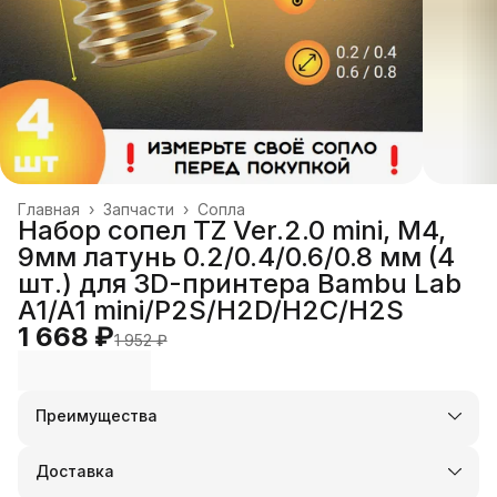
Главная
›
Запчасти
›
Сопла
Набор сопел TZ Ver.2.0 mini, M4,
9мм латунь 0.2/0.4/0.6/0.8 мм (4
шт.) для 3D-принтера Bambu Lab
A1/A1 mini/P2S/H2D/H2C/H2S
1 668 ₽
1 952 ₽
Преимущества
Оплата частями в Сплит
Доставка в пункты выдачи или до двери
Доставка
Удобный возврат