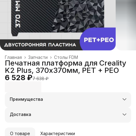
Главная
›
Запчасти
›
Столы FDM
Печатная платформа для Creality
K2 Plus, 370х370мм, PET + PEO
6 528 ₽
7 638 ₽
Преимущества
Оплата частями в Сплит
Доставка в пункты выдачи или до двери
Доставка
Удобный возврат
О товаре
Характеристики