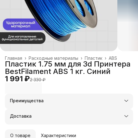
Главная
›
Расходные материалы
›
Пластик
›
ABS
Пластик 1.75 мм для 3d Принтера
BestFilament ABS 1 кг. Синий
1 991 ₽
2 330 ₽
Преимущества
Оплата частями в Сплит
Доставка в пункты выдачи или до двери
Доставка
Удобный возврат
О товаре
Характеристики