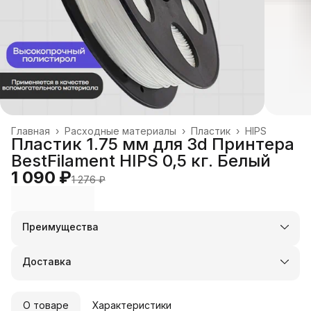
Главная
›
Расходные материалы
›
Пластик
›
HIPS
Пластик 1.75 мм для 3d Принтера
BestFilament HIPS 0,5 кг. Белый
1 090 ₽
1 276 ₽
Преимущества
Оплата частями в Сплит
Доставка в пункты выдачи или до двери
Доставка
Удобный возврат
О товаре
Характеристики