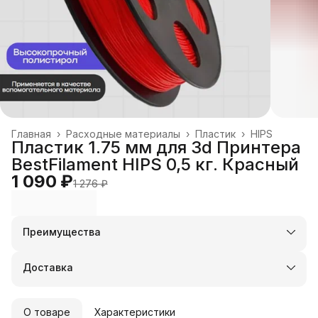
Главная
›
Расходные материалы
›
Пластик
›
HIPS
Пластик 1.75 мм для 3d Принтера
BestFilament HIPS 0,5 кг. Красный
1 090 ₽
1 276 ₽
Преимущества
Оплата частями в Сплит
Доставка в пункты выдачи или до двери
Доставка
Удобный возврат
О товаре
Характеристики