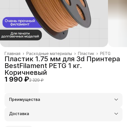
Главная
›
Расходные материалы
›
Пластик
›
PETG
Пластик 1.75 мм для 3d Принтера
BestFilament PETG 1 кг.
Коричневый
1 990 ₽
2 329 ₽
Преимущества
Оплата частями в Сплит
Доставка в пункты выдачи или до двери
Доставка
Удобный возврат