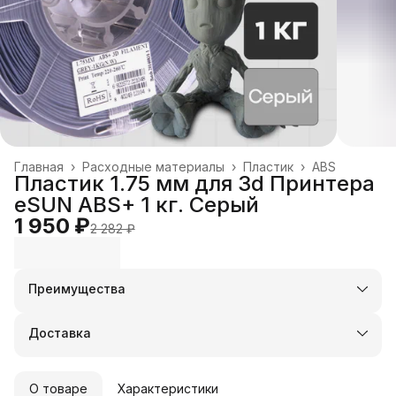
Главная
›
Расходные материалы
›
Пластик
›
ABS
Пластик 1.75 мм для 3d Принтера
eSUN ABS+ 1 кг. Серый
1 950 ₽
2 282 ₽
Преимущества
Оплата частями в Сплит
Доставка в пункты выдачи или до двери
Доставка
Удобный возврат
О товаре
Характеристики