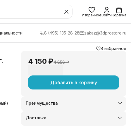
Избранное
Войти
Корзина
циальности
8 (495) 135-28-28
zakaz@3dprostore.ru
В избранное
.
4 150 ₽
4 856 ₽
Добавить в корзину
ный)
Преимущества
Оплата частями в Сплит
Доставка в пункты выдачи или до двери
Доставка
Удобный возврат