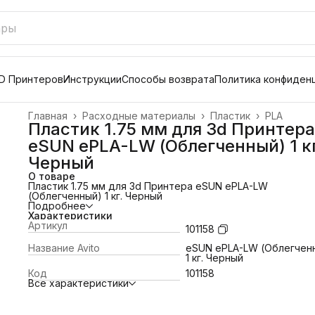
D Принтеров
Инструкции
Способы возврата
Политика конфиден
Главная
›
Расходные материалы
›
Пластик
›
PLA
Пластик 1.75 мм для 3d Принтера
eSUN ePLA-LW (Облегченный) 1 кг
Черный
О товаре
Пластик 1.75 мм для 3d Принтера eSUN ePLA-LW
(Облегченный) 1 кг. Черный
Подробнее
Характеристики
Артикул
101158
Название Avito
eSUN ePLA-LW (Облегчен
1 кг. Черный
Код
101158
Все характеристики