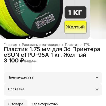
Главная
›
Расходные материалы
›
Пластик
›
TPU
Пластик 1.75 мм для 3d Принтера
eSUN eTPU-95A 1 кг. Желтый
3 100 ₽
3 627 ₽
Преимущества
Оплата частями в Сплит
Доставка в пункты выдачи или до двери
Доставка
Удобный возврат
О товаре
Характеристики