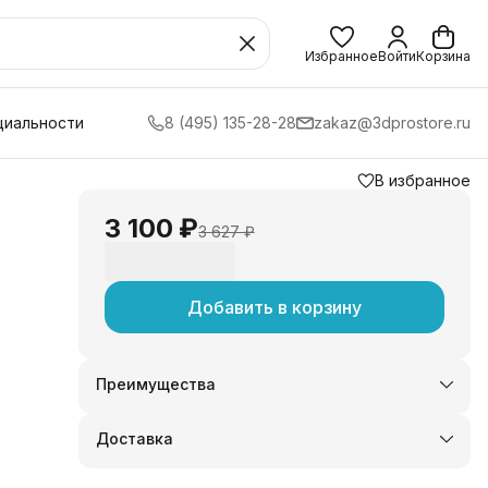
Избранное
Войти
Корзина
циальности
8 (495) 135-28-28
zakaz@3dprostore.ru
В избранное
3 100 ₽
3 627 ₽
Добавить в корзину
Преимущества
Оплата частями в Сплит
Доставка в пункты выдачи или до двери
Доставка
Удобный возврат