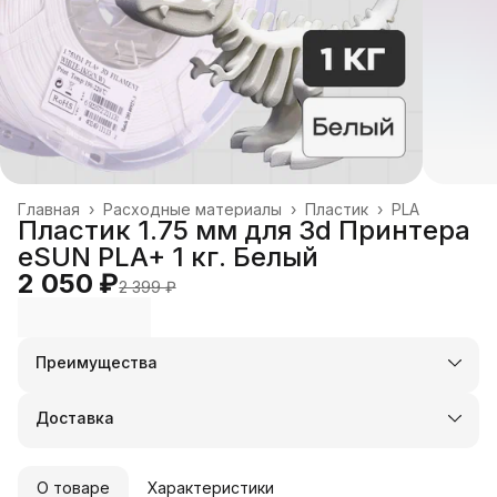
Главная
›
Расходные материалы
›
Пластик
›
PLA
Пластик 1.75 мм для 3d Принтера
eSUN PLA+ 1 кг. Белый
2 050 ₽
2 399 ₽
Преимущества
Оплата частями в Сплит
Доставка в пункты выдачи или до двери
Доставка
Удобный возврат
О товаре
Характеристики