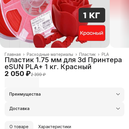
Главная
›
Расходные материалы
›
Пластик
›
PLA
Пластик 1.75 мм для 3d Принтера
eSUN PLA+ 1 кг. Красный
2 050 ₽
2 399 ₽
Преимущества
Оплата частями в Сплит
Доставка в пункты выдачи или до двери
Доставка
Удобный возврат
О товаре
Характеристики