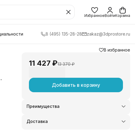
Избранное
Войти
Корзина
циальности
8 (495) 135-28-28
zakaz@3dprostore.ru
В избранное
11 427 ₽
13 370 ₽
-
Добавить в корзину
Преимущества
Оплата частями в Сплит
Доставка в пункты выдачи или до двери
Доставка
Удобный возврат