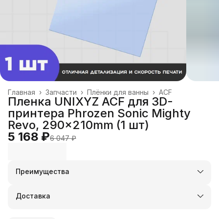
Главная
›
Запчасти
›
Плёнки для ванны
›
ACF
Пленка UNIXYZ ACF для 3D-
принтера Phrozen Sonic Mighty
Revo, 290x210mm (1 шт)
5 168 ₽
6 047 ₽
Преимущества
Оплата частями в Сплит
Доставка в пункты выдачи или до двери
Доставка
Удобный возврат