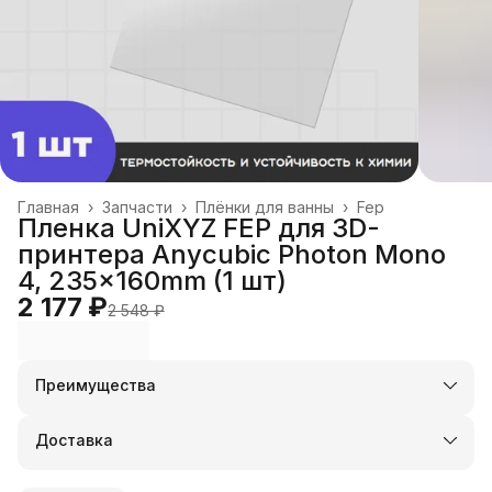
Главная
›
Запчасти
›
Плёнки для ванны
›
Fep
Пленка UniXYZ FEP для 3D-
принтера Anycubic Photon Mono
4, 235x160mm (1 шт)
2 177 ₽
2 548 ₽
Преимущества
Оплата частями в Сплит
Доставка в пункты выдачи или до двери
Доставка
Удобный возврат