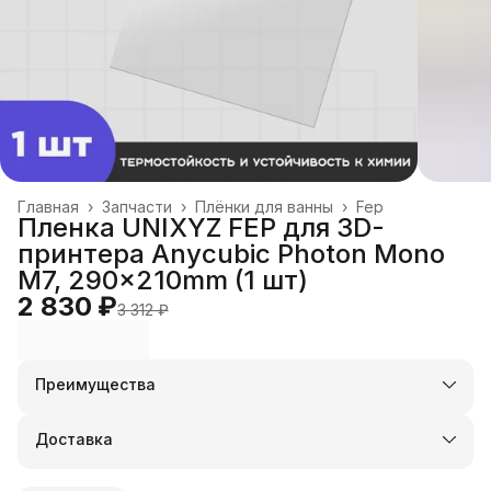
Главная
›
Запчасти
›
Плёнки для ванны
›
Fep
Пленка UNIXYZ FEP для 3D-
принтера Anycubic Photon Mono
M7, 290x210mm (1 шт)
2 830 ₽
3 312 ₽
Преимущества
Оплата частями в Сплит
Доставка в пункты выдачи или до двери
Доставка
Удобный возврат