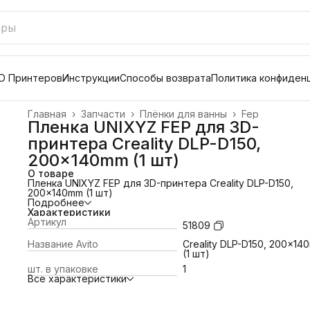
D Принтеров
Инструкции
Способы возврата
Политика конфиден
Главная
›
Запчасти
›
Плёнки для ванны
›
Fep
Пленка UNIXYZ FEP для 3D-
принтера Creality DLP-D150,
200x140mm (1 шт)
О товаре
Пленка UNIXYZ FEP для 3D-принтера Creality DLP-D150,
200x140mm (1 шт)
Подробнее
Характеристики
Артикул
51809
Название Avito
Creality DLP-D150, 200x14
(1 шт)
шт. в упаковке
1
Все характеристики