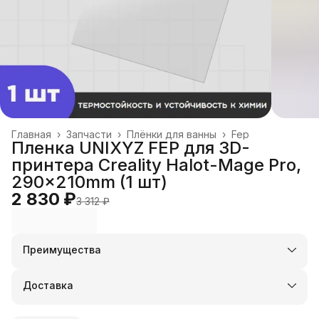
Главная
›
Запчасти
›
Плёнки для ванны
›
Fep
Пленка UNIXYZ FEP для 3D-
принтера Creality Halot-Mage Pro,
290x210mm (1 шт)
2 830 ₽
3 312 ₽
Преимущества
Оплата частями в Сплит
Доставка в пункты выдачи или до двери
Доставка
Удобный возврат