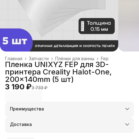
Главная
›
Запчасти
›
Плёнки для ванны
›
Fep
Пленка UNIXYZ FEP для 3D-
принтера Creality Halot-One,
200x140mm (5 шт)
3 190 ₽
3 733 ₽
Преимущества
Оплата частями в Сплит
Доставка в пункты выдачи или до двери
Доставка
Удобный возврат