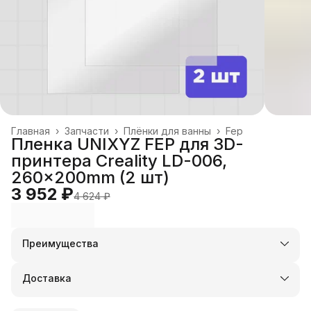
Главная
›
Запчасти
›
Плёнки для ванны
›
Fep
Пленка UNIXYZ FEP для 3D-
принтера Creality LD-006,
260x200mm (2 шт)
3 952 ₽
4 624 ₽
Преимущества
Оплата частями в Сплит
Доставка в пункты выдачи или до двери
Доставка
Удобный возврат