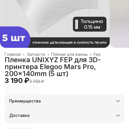
Главная
›
Запчасти
›
Плёнки для ванны
›
Fep
Пленка UNIXYZ FEP для 3D-
принтера Elegoo Mars Pro,
200x140mm (5 шт)
3 190 ₽
3 733 ₽
Преимущества
Оплата частями в Сплит
Доставка в пункты выдачи или до двери
Доставка
Удобный возврат