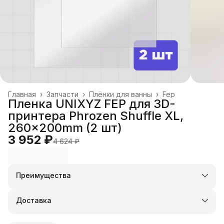
Главная
›
Запчасти
›
Плёнки для ванны
›
Fep
Пленка UNIXYZ FEP для 3D-
принтера Phrozen Shuffle XL,
260x200mm (2 шт)
3 952 ₽
4 624 ₽
Преимущества
Оплата частями в Сплит
Доставка в пункты выдачи или до двери
Доставка
Удобный возврат