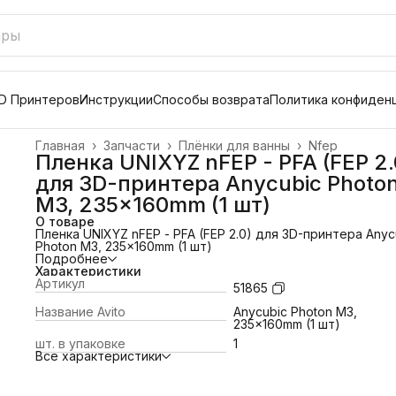
D Принтеров
Инструкции
Способы возврата
Политика конфиден
Главная
›
Запчасти
›
Плёнки для ванны
›
Nfep
Пленка UNIXYZ nFEP - PFA (FEP 2.
для 3D-принтера Anycubic Photo
M3, 235x160mm (1 шт)
О товаре
Пленка UNIXYZ nFEP - PFA (FEP 2.0) для 3D-принтера Anyc
Photon M3, 235x160mm (1 шт)
Подробнее
Характеристики
Артикул
51865
Название Avito
Anycubic Photon M3,
235x160mm (1 шт)
шт. в упаковке
1
Все характеристики