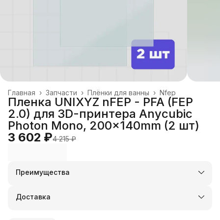
Главная
›
Запчасти
›
Плёнки для ванны
›
Nfep
Пленка UNIXYZ nFEP - PFA (FEP
2.0) для 3D-принтера Anycubic
Photon Mono, 200x140mm (2 шт)
3 602 ₽
4 215 ₽
Преимущества
Оплата частями в Сплит
Доставка в пункты выдачи или до двери
Доставка
Удобный возврат