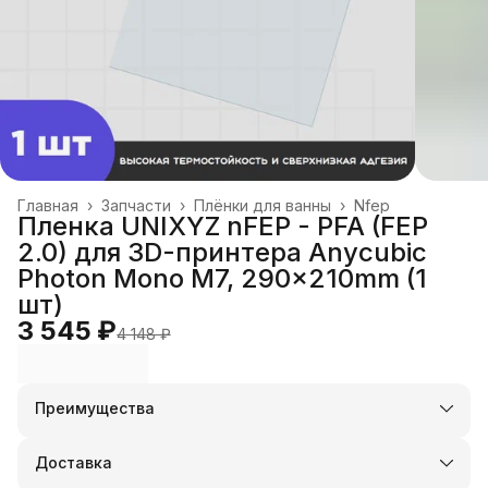
Главная
›
Запчасти
›
Плёнки для ванны
›
Nfep
Пленка UNIXYZ nFEP - PFA (FEP
2.0) для 3D-принтера Anycubic
Photon Mono M7, 290x210mm (1
шт)
3 545 ₽
4 148 ₽
Преимущества
Оплата частями в Сплит
Доставка в пункты выдачи или до двери
Доставка
Удобный возврат