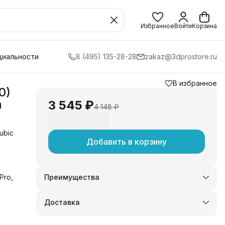
Избранное
Войти
Корзина
циальности
8 (495) 135-28-28
zakaz@3dprostore.ru
В избранное
0)
n
3 545 ₽
4 148 ₽
ubic
Добавить в корзину
Pro,
Преимущества
Оплата частями в Сплит
Доставка в пункты выдачи или до двери
Доставка
Удобный возврат