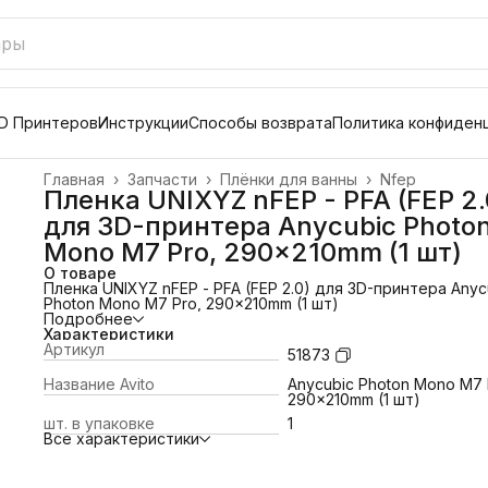
D Принтеров
Инструкции
Способы возврата
Политика конфиден
Главная
›
Запчасти
›
Плёнки для ванны
›
Nfep
Пленка UNIXYZ nFEP - PFA (FEP 2.
для 3D-принтера Anycubic Photo
Mono M7 Pro, 290x210mm (1 шт)
О товаре
Пленка UNIXYZ nFEP - PFA (FEP 2.0) для 3D-принтера Anyc
Photon Mono M7 Pro, 290x210mm (1 шт)
Подробнее
Характеристики
Артикул
51873
Название Avito
Anycubic Photon Mono M7 
290x210mm (1 шт)
шт. в упаковке
1
Все характеристики