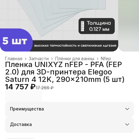
Главная
›
Запчасти
›
Плёнки для ванны
›
Nfep
Пленка UNIXYZ nFEP - PFA (FEP
2.0) для 3D-принтера Elegoo
Saturn 4 12K, 290x210mm (5 шт)
14 757 ₽
17 266 ₽
Преимущества
Оплата частями в Сплит
Доставка в пункты выдачи или до двери
Доставка
Удобный возврат