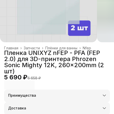
Главная
›
Запчасти
›
Плёнки для ванны
›
Nfep
Пленка UNIXYZ nFEP - PFA (FEP
2.0) для 3D-принтера Phrozen
Sonic Mighty 12K, 260x200mm (2
шт)
5 690 ₽
6 658 ₽
Преимущества
Оплата частями в Сплит
Доставка в пункты выдачи или до двери
Доставка
Удобный возврат