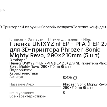
D Принтеров
Инструкции
Способы возврата
Политика конфиден
Главная
›
Запчасти
›
Плёнки для ванны
›
Nfep
Пленка UNIXYZ nFEP - PFA (FEP 2.
для 3D-принтера Phrozen Sonic
Mighty Revo, 290x210mm (5 шт)
О товаре
Пленка UNIXYZ nFEP - PFA (FEP 2.0) для 3D-принтера Phro
Sonic Mighty Revo, 290x210mm (5 шт)
Подробнее
Характеристики
Артикул
52128
Название Avito
Phrozen Sonic Mighty Revo
290x210mm (5 шт)
шт. в упаковке
5
Все характеристики