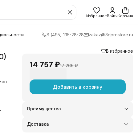
Избранное
Войти
Корзина
циальности
8 (495) 135-28-28
zakaz@3dprostore.ru
В избранное
0)
14 757 ₽
17 266 ₽
zen
Добавить в корзину
,
Преимущества
Оплата частями в Сплит
Доставка в пункты выдачи или до двери
Доставка
Удобный возврат