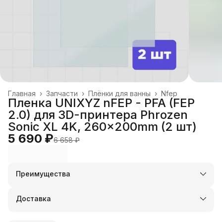
Главная
›
Запчасти
›
Плёнки для ванны
›
Nfep
Пленка UNIXYZ nFEP - PFA (FEP
2.0) для 3D-принтера Phrozen
Sonic XL 4K, 260x200mm (2 шт)
5 690 ₽
6 658 ₽
Преимущества
Оплата частями в Сплит
Доставка в пункты выдачи или до двери
Доставка
Удобный возврат