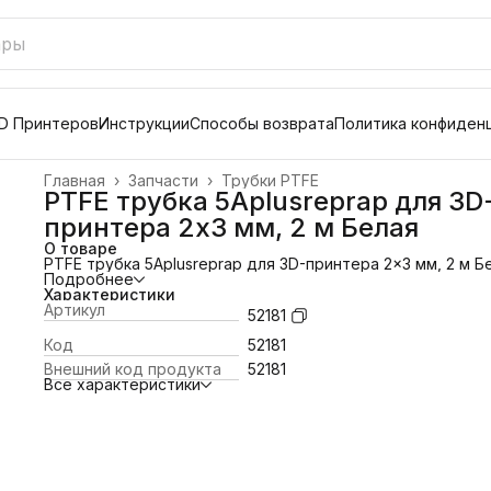
D Принтеров
Инструкции
Способы возврата
Политика конфиден
Главная
›
Запчасти
›
Трубки PTFE
PTFE трубка 5Aplusreprap для 3D
принтера 2x3 мм, 2 м Белая
О товаре
PTFE трубка 5Aplusreprap для 3D-принтера 2x3 мм, 2 м Б
Подробнее
Характеристики
Артикул
52181
Код
52181
Внешний код продукта
52181
Все характеристики