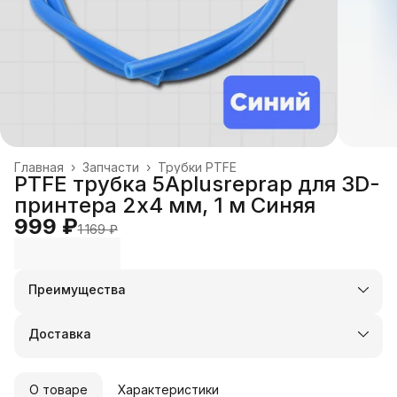
Главная
›
Запчасти
›
Трубки PTFE
PTFE трубка 5Aplusreprap для 3D-
принтера 2x4 мм, 1 м Синяя
999 ₽
1 169 ₽
Преимущества
Оплата частями в Сплит
Доставка в пункты выдачи или до двери
Доставка
Удобный возврат
О товаре
Характеристики