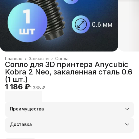
Главная
›
Запчасти
›
Сопла
Сопло для 3D принтера Anycubic
Kobra 2 Neo, закаленная сталь 0.6
(1 шт.)
1 186 ₽
1 388 ₽
Преимущества
Оплата частями в Сплит
Доставка в пункты выдачи или до двери
Доставка
Удобный возврат